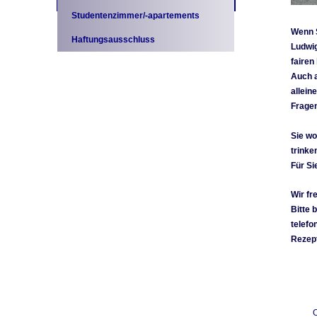
Studentenzimmer/-apartements
Wenn S
Haftungsausschluss
Ludwig
fairen
Auch a
allein
Fragen
Sie wo
trinke
Für Si
Wir fr
Bitte 
telefo
Rezept
C